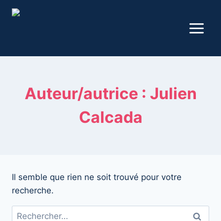
Aller
au
contenu
Auteur/autrice : Julien
Calcada
Il semble que rien ne soit trouvé pour votre
recherche.
Rechercher :